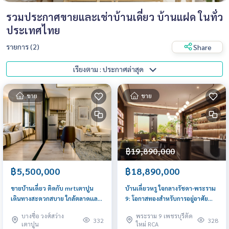
รวมประกาศขายและเช่าบ้านเดี่ยว บ้านแฝด ในทั่ว
ประเทศไทย
รายการ (2)
Share
เรียงตาม : ประกาศล่าสุด
ขาย
ขาย
฿19,890,000
฿5,500,000
฿18,890,000
ขายบ้านเดี่ยว ติดกับ mrtเตาปูน
บ้านเดี่ยวหรู ใจกลางรัชดา-พระราม
เดินทางสะดวกสบาย ใกล้ตลาดเเละ
9: โอกาสทองสำหรับการอยู่อาศัย
ชุมชน
ระดับพรีเมียม!
บางซื่อ วงศ์สว่าง
พระราม 9 เพชรบุรีตัด
332
328
เตาปูน
ใหม่ RCA