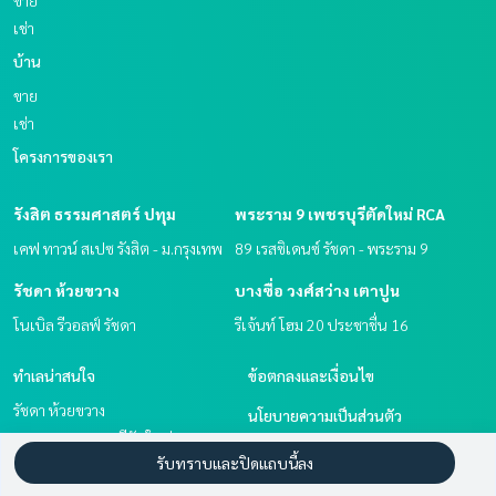
ขาย
เช่า
บ้าน
ขาย
เช่า
โครงการของเรา
รังสิต ธรรมศาสตร์ ปทุม
พระราม 9 เพชรบุรีตัดใหม่ RCA
เคฟ ทาวน์ สเปซ รังสิต - ม.กรุงเทพ
89 เรสซิเดนซ์ รัชดา - พระราม 9
รัชดา ห้วยขวาง
บางซื่อ วงศ์สว่าง เตาปูน
โนเบิล รีวอลฟ์ รัชดา
รีเจ้นท์ โฮม 20 ประชาชื่น 16
ทำเลน่าสนใจ
ข้อตกลงและเงื่อนไข
รัชดา ห้วยขวาง
นโยบายความเป็นส่วนตัว
พระราม 9 เพชรบุรีตัดใหม่ RCA
เกี่ยวกับเรา
รับทราบและปิดแถบนี้ลง
รังสิต ธรรมศาสตร์ ปทุม
บางซื่อ วงศ์สว่าง เตาปูน
วิธีการฝากขาย-เช่า